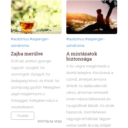
#autizmus
#asperger-
#autizmus
#asperger-
szindróma
szindróma
Zajba merülve
A mintázatok
biztonsága
Erőt ad, amikor gyenge
A fiú végre megérkezik a
vagyok, nyugtat, ha
domb tetejére. Körülveszi a
szorongok. Gyógyít, ha
csönd, amelyet annyira
betegség kínoz, és frissít, ha
áhított. Az alatta elterülő
szomjúság gyötör. Melegben
város, ahonnan érkezett,
segít megbirkózni a
innen nézve békésnek és
hőséggel, hidegben elűzi a
nyugodtnak látszik. Az utcák,
reszketésem.
házsorok, mint fehéren
Tovább
ragyogó érhálózat, lágyan
2017.05.24 12:55
ívelve szelik át a táj zöldjét.