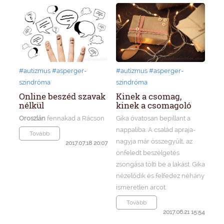
#autizmus
#asperger-
#autizmus
#asperger-
szindróma
szindróma
Online beszéd szavak
Kinek a csomag,
nélkül
kinek a csomagoló
Oroszlán
fennakad a Rácson
Gika óvatosan bepillant a
nappaliba. A család apraja-
Tovább
nagyja már összegyűlt, az
2017.07.18 20:07
önfeledt beszélgetés
zsongása tölti be a lakást. Gika
nézelődik és felfedez néhány
ismeretlen arcot.
Tovább
2017.06.21 15:54