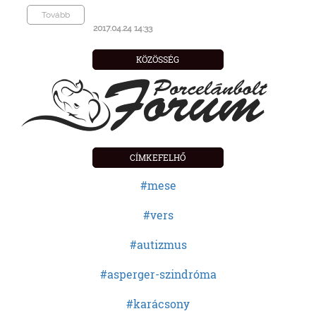
Tovább
2017.04.24 14:33
KÖZÖSSÉG
CÍMKEFELHŐ
#mese
#vers
#autizmus
#asperger-szindróma
#karácsony