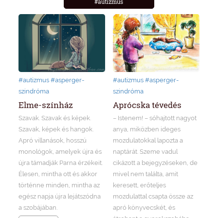
#autizmus
#autizmus
#asperger-
#autizmus
#asperger-
szindróma
szindróma
Elme-színház
Aprócska tévedés
Szavak. Szavak és képek.
– Istenem! – sóhajtott nagyot
Szavak, képek és hangok.
anya, miközben ideges
Apró villanások, hosszú
mozdulatokkal lapozta a
monológok, amelyek újra és
naptárát. Szeme vadul
újra támadják Parna érzékeit.
cikázott a bejegyzéseken, de
Élesen, mintha ott és akkor
mivel nem találta, amit
történne minden, mintha az
keresett, erőteljes
egész napja újra lejátszódna
mozdulattal csapta össze az
a szobájában.
apró könyvecskét, és