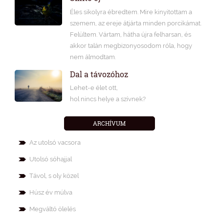
Éles sikolyra ébredtem. Mire kinyitottam a
szemem, az ereje átjárta minden porcikámat.
Felültem. Vártam, hátha újra felharsan, és
akkor talán megbizonyosodom róla, hogy
nem álmodtam.
Dal a távozóhoz
Lehet-e élet ott,
hol nincs helye a szívnek?
ARCHÍVUM
Az utolsó vacsora
Utolsó sóhajjal
Távol, s oly közel
Húsz év múlva
Megváltó ölelés