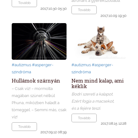
átrohant a gyerekszobába.
Tovább
2017.10.30 05:30
Tovább
2017.10.09 19:30
#autizmus
#asperger-
#autizmus
#asperger-
szindróma
szindróma
Hullámok szárnyán
Nem mind kalap, ami
kéklik
– Csak víz! – mormolta
Bodri szereti a kalapot.
magában szünet nélkül
Ezért fogja a macsekot,
Phuna, miközben haladt a
és a fejére teszi.
tömeggel. – Semmi más, csak
víz!
Tovább
2017.08.15 12:28
Tovább
2017.09.12 08:39