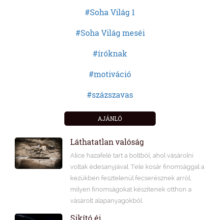
#Soha Világ 1
#Soha Világ meséi
#íróknak
#motiváció
#százszavas
AJÁNLÓ
Láthatatlan valóság
Alice hazafelé tart a boltból, ahol vásárolni
voltak édesanyjával. Tele kosár finomsággal a
kezükben fesztelenül fecserésznek arról,
milyen finomságokat készítenek otthon a
vásárolt alapanyagokból.
Sikító éj