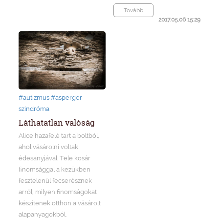
Tovább
2017.05.06 15:29
#autizmus
#asperger-
szindróma
Láthatatlan valóság
Alice hazafelé tart a boltból,
ahol vásárolni voltak
édesanyjával. Tele kosár
finomsággal a kezükben
fesztelenül fecserésznek
arról, milyen finomságokat
készítenek otthon a vásárolt
alapanyagokból.