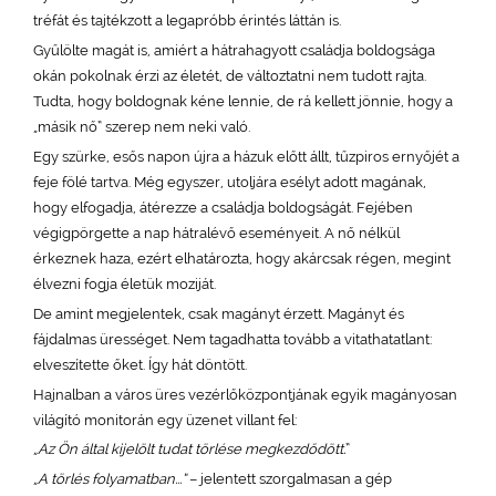
tréfát és tajtékzott a legapróbb érintés láttán is.
Gyűlölte magát is, amiért a hátrahagyott családja boldogsága
okán pokolnak érzi az életét, de változtatni nem tudott rajta.
Tudta, hogy boldognak kéne lennie, de rá kellett jönnie, hogy a
„másik nő” szerep nem neki való.
Egy szürke, esős napon újra a házuk előtt állt, tűzpiros ernyőjét a
feje fölé tartva. Még egyszer, utoljára esélyt adott magának,
hogy elfogadja, átérezze a családja boldogságát. Fejében
végigpörgette a nap hátralévő eseményeit. A nő nélkül
érkeznek haza, ezért elhatározta, hogy akárcsak régen, megint
élvezni fogja életük moziját.
De amint megjelentek, csak magányt érzett. Magányt és
fájdalmas ürességet. Nem tagadhatta tovább a vitathatatlant:
elveszítette őket. Így hát döntött.
Hajnalban a város üres vezérlőközpontjának egyik magányosan
világító monitorán egy üzenet villant fel:
„Az Ön által kijelölt tudat törlése megkezdődött.
”
„A törlés folyamatban...”
– jelentett szorgalmasan a gép