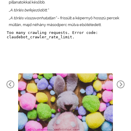
pillanatokkal később.
„A törlés befejeződött.”
„A törlés visszavonhatatlan”
– frissült a képernyő hosszú percek
múltán, majd néhány másodperc múlva elsötétedett.