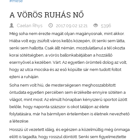
#mese
A VÖRÖS RUHÁS NŐ
Caelan Rhys
2017.09.02 12:21
5396
Még soha nem érezte magát olyan magányosnak, mint akkor.
Hiába volt egy zsúfolt város kellős közepén, őt senki sem látta,
senki sem hallotta. Csak állt némán, mozdulatlanul a tél okozta
korai sötétségben, a vörös ballonkabátjában a hozzáillő
esernyővel a kezében. Várt. Az egyetlen örömteli dolog az volt,
hogy az utca mocska és az eső köpülte sár nem tudott foltot
ejteni a ruháján.
Soha nem volt hiú, de mesterségesen meghosszabbított
öntudata egyetlen percében sem érzékelte ennyire sötéten a
világot, mint most. Az elmúlt hónapban kényszerű sportot űzött
belőle, hogy naponta százszor is okot találjon az élete
folytatására, már ha bármilyen értelemben is életnek nevezhető
a létezése.
Hosszú út vezetett idáig, és egészen a közelmúltig még önmaga
előtt is tagadta, hogy rosszul döntött. Senki sem figyelmeztette