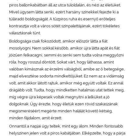
piros ballonkabátban áll az utca túloldalán, és nézi az életüket.
Mivel úgysem látta senki, ezért harsány színekkel fejezte ki a
túláradó boldogságát. A tűzpiros ruha és esernyő erőteljes
kontrasztja volt a város sötét színpalettájának, ezért tökéletes
választásnak tűnt.
Boldogsága csak fokozódott, amikor először látta a fiát
mosolyogni. Nem sokkal később, amikor újra látta apát és fiát
jóízűen felkacagni, semmi és senki sem tudta volna meggyőzni
róla, hogy rosszul döntött. Sokat várt, hogy láthassa, amint
valóban kimásznak az érzelmi válságból, amibe az ő betegsége,
majd elvesztése sodorta mindkettőjüket. Ez nem az a vidámság
volt, amit akkor látott rajtuk, amikor még együtt voltak. Ez annál
drágább volt. Tudta, hogy mindketten hatalmas utat tettek meg,
míg végre újra képesek voltak megnyitni a lelküket a jó
dolgoknak. Úgy érezte, hogy életük ezen rövid szakaszának
megismeréséért megérte minden halálát követő kétség,
minden fájdalom, amit érzett.
Onnantól a napjai úgy teltek, mint egy álom. Minden fontosabb
helyszínen jelen volt a piros kabátjában. Elképzelte, hogy a párja