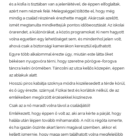
és a kisfia is tisztában van a jelenlétével, de éppen elfoglaltak,
azért nem néznek felé. Melegséggel töltötte el, hogy még
mindig a család részének érezhette magát. Akárcsak azelőtt,
ismét megtanulta mindkettejük pontos időbeosztását. Az iskolai
órarendet, a különórákat, a közös programokat. Ki nem hagyott
volna egyetlen egy lehetőséget sem, és mindenhol jelen volt,
ahová csak a biztonsági kamerákon keresztül eljuthatott.
Egyre több alkalommal érezte úgy, miután este látta őket
békésen nyugovóra térni, hogy szeretne pörögve-forogva
táncra kelni örömében. Táncolni az utca kellős közepén, éppen
az ablakuk alatt.
Hosszú piros kabátja szoknya módra kiszélesedett a térde körül,
és ő úgy érezte, szárnyal. Fizikai test és korlátok nélkül, de az
emlékeiben megőrzött érzésekkel kiszínezve.
Csak az a nő maradt volna távol a családjától!
Emlékezett, hogy éppen ő volt az, aki arra kérte a párját, hogy
halála után lépjen tovább mihamarabb. A nőt is régóta ismerte,
és ha igazán őszinte akart lenni magával szemben, akkor el
kellett ismernie, hogy maga sem találhatott volna megfelelőbb