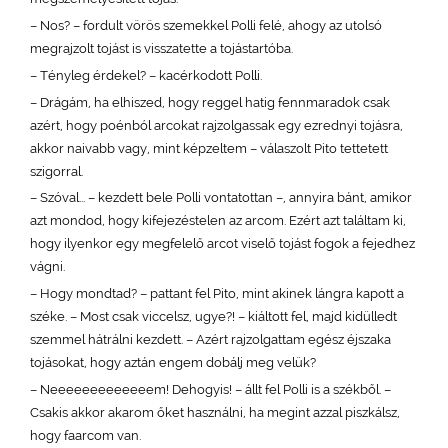
– Nos? – fordult vörös szemekkel Polli felé, ahogy az utolsó
megrajzolt tojást is visszatette a tojástartóba.
– Tényleg érdekel? – kacérkodott Polli.
– Drágám, ha elhiszed, hogy reggel hatig fennmaradok csak
azért, hogy poénból arcokat rajzolgassak egy ezrednyi tojásra,
akkor naivabb vagy, mint képzeltem – válaszolt Pito tettetett
szigorral.
– Szóval... – kezdett bele Polli vontatottan –, annyira bánt, amikor
azt mondod, hogy kifejezéstelen az arcom. Ezért azt találtam ki,
hogy ilyenkor egy megfelelő arcot viselő tojást fogok a fejedhez
vágni.
– Hogy mondtad? – pattant fel Pito, mint akinek lángra kapott a
széke. – Most csak viccelsz, ugye?! – kiáltott fel, majd kidülledt
szemmel hátrálni kezdett. – Azért rajzolgattam egész éjszaka
tojásokat, hogy aztán engem dobálj meg velük?
– Neeeeeeeeeeeeem! Dehogyis! – állt fel Polli is a székből. –
Csakis akkor akarom őket használni, ha megint azzal piszkálsz,
hogy faarcom van.