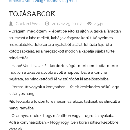
#mese
#Soha Világ 1
#Soha Világ meséi
TOJÁSARCOK
Caelan Rhys
2017.12.25 20:07
4541
– Drágám, megjöttem! – lépett be Pito az ajtón. A táskája fáradtan
szusszant a lába mellett, kabátja a fogasra került. Kényelmes
mozdulatokkal letekerte a nyakából a sálat, lehúzta fejéről a
kötött sapkáját, és a megszokott módon a kabátja ujjába tűrte
mindkettőt.
– Hahó! Van itt valaki? – kérdezte végül, mert nem tudta, merre
induljon a lakásban. Jobbra volt a nappali, balra a konyha
bejárata, és mindkettőből fény szűrődött ki az előszobába.
– Persze! Itt vagyok a konyhában! – felelt késlekedés nélkül egy
kislányos hang.
Pito felkapta a földön türelmesen várakozó táskáját, és elindult a
hang irányába.
– Ó, annyira örülök, hogy már itthon vagy! – ugrott a nyakába
Polli a konyhaajtóban. – Hogyhogy ilyen korán jöttél? Későbbre
vártalak.