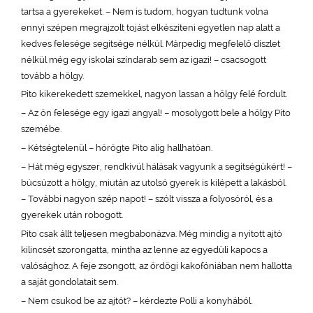
tartsa a gyerekeket. – Nem is tudom, hogyan tudtunk volna
ennyi szépen megrajzolt tojást elkészíteni egyetlen nap alatt a
kedves felesége segítsége nélkül. Márpedig megfelelő díszlet
nélkül még egy iskolai színdarab sem az igazi! – csacsogott
tovább a hölgy.
Pito kikerekedett szemekkel, nagyon lassan a hölgy felé fordult.
– Az ön felesége egy igazi angyal! – mosolygott bele a hölgy Pito
szemébe.
– Kétségtelenül – hörögte Pito alig hallhatóan.
– Hát még egyszer, rendkívül hálásak vagyunk a segítségükért! –
búcsúzott a hölgy, miután az utolsó gyerek is kilépett a lakásból.
– További nagyon szép napot! – szólt vissza a folyosóról, és a
gyerekek után robogott.
Pito csak állt teljesen megbabonázva. Még mindig a nyitott ajtó
kilincsét szorongatta, mintha az lenne az egyedüli kapocs a
valósághoz. A feje zsongott, az ördögi kakofóniában nem hallotta
a saját gondolatait sem.
– Nem csukod be az ajtót? – kérdezte Polli a konyhából.