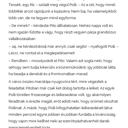
Tessék, egy filc – szólalt meg végül Polli. – Az a cél, hogy minél
többféle arcot rajzoljunk a tojásokra. Nem baj, ha valamelyikből
több van, de ne legyen mind egyforma.
– De minek? – kérdezte Pito állhatatosan. Nehéz napja volt és
nem igazán fűtötte a vágy, hogy részt vegyen párja grandiózus
vállalkozásában.
– Jaj, ne kérdezősködj már annyit, csak segíts! – nyafogott Polli. –
Lécci, ne rontsd el a meglepetésemet!
– Rendben – mosolyodott el Pito. Valami azt súgta neki, hogy
sehogy sem tudja kikerülni a közreműködést, így jobbnak látta,
ha beadja a derekát és a frontvonalban marad.
A város összes macskája nyugovóra tért, mire végeztek a
feladattal. Pitoban már csak két dolog tartotta a lelket. Az egyik
Polli töretlen frissessége és lelkesedése volt, így akármilyen
fáradtnak is érezte magát, erőt adott neki, hogy örömet okozhat
Pollinak. A másik, hogy Polli kifogyhatatlan lelkesedését látva
minden perccel egyre jobban és jobban furdalta a kíváncsiság,
hogy vajon mire kellhet neki az ezerötszázhatvanhét darab
megszemélyesített tojás.