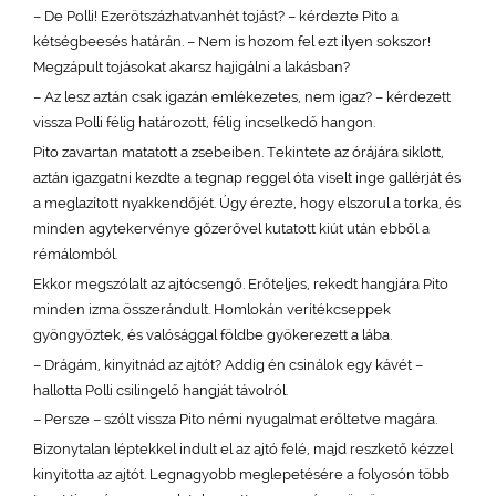
– De Polli! Ezerötszázhatvanhét tojást? – kérdezte Pito a
kétségbeesés határán. – Nem is hozom fel ezt ilyen sokszor!
Megzápult tojásokat akarsz hajigálni a lakásban?
– Az lesz aztán csak igazán emlékezetes, nem igaz? – kérdezett
vissza Polli félig határozott, félig incselkedő hangon.
Pito zavartan matatott a zsebeiben. Tekintete az órájára siklott,
aztán igazgatni kezdte a tegnap reggel óta viselt inge gallérját és
a meglazított nyakkendőjét. Úgy érezte, hogy elszorul a torka, és
minden agytekervénye gőzerővel kutatott kiút után ebből a
rémálomból.
Ekkor megszólalt az ajtócsengő. Erőteljes, rekedt hangjára Pito
minden izma összerándult. Homlokán verítékcseppek
gyöngyöztek, és valósággal földbe gyökerezett a lába.
– Drágám, kinyitnád az ajtót? Addig én csinálok egy kávét –
hallotta Polli csilingelő hangját távolról.
– Persze – szólt vissza Pito némi nyugalmat erőltetve magára.
Bizonytalan léptekkel indult el az ajtó felé, majd reszkető kézzel
kinyitotta az ajtót. Legnagyobb meglepetésére a folyosón több