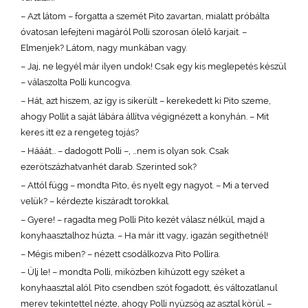
– Azt látom – forgatta a szemét Pito zavartan, mialatt próbálta
óvatosan lefejteni magáról Polli szorosan ölelő karjait. –
Elmenjek? Látom, nagy munkában vagy.
– Jaj, ne legyél már ilyen undok! Csak egy kis meglepetés készül
– válaszolta Polli kuncogva.
– Hát, azt hiszem, az így is sikerült – kerekedett ki Pito szeme,
ahogy Pollit a saját lábára állítva végignézett a konyhán. – Mit
keres itt ez a rengeteg tojás?
– Hááát... – dadogott Polli –, …nem is olyan sok. Csak
ezerötszázhatvanhét darab. Szerinted sok?
– Attól függ – mondta Pito, és nyelt egy nagyot. – Mi a terved
velük? – kérdezte kiszáradt torokkal.
– Gyere! – ragadta meg Polli Pito kezét válasz nélkül, majd a
konyhaasztalhoz húzta. – Ha már itt vagy, igazán segíthetnél!
– Mégis miben? – nézett csodálkozva Pito Pollira.
– Ülj le! – mondta Polli, miközben kihúzott egy széket a
konyhaasztal alól. Pito csendben szót fogadott, és változatlanul
merev tekintettel nézte, ahogy Polli nyüzsög az asztal körül. –