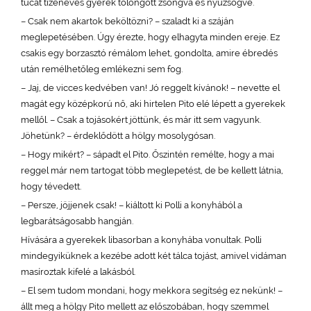
tucat tizenéves gyerek tolongott zsongva és nyüzsögve.
– Csak nem akartok beköltözni? – szaladt ki a száján
meglepetésében. Úgy érezte, hogy elhagyta minden ereje. Ez
csakis egy borzasztó rémálom lehet, gondolta, amire ébredés
után remélhetőleg emlékezni sem fog.
– Jaj, de vicces kedvében van! Jó reggelt kívánok! – nevette el
magát egy középkorú nő, aki hirtelen Pito elé lépett a gyerekek
mellől. – Csak a tojásokért jöttünk, és már itt sem vagyunk.
Jöhetünk? – érdeklődött a hölgy mosolygósan.
– Hogy mikért? – sápadt el Pito. Őszintén remélte, hogy a mai
reggel már nem tartogat több meglepetést, de be kellett látnia,
hogy tévedett.
– Persze, jöjjenek csak! – kiáltott ki Polli a konyhából a
legbarátságosabb hangján.
Hívására a gyerekek libasorban a konyhába vonultak. Polli
mindegyiküknek a kezébe adott két tálca tojást, amivel vidáman
masíroztak kifelé a lakásból.
– El sem tudom mondani, hogy mekkora segítség ez nekünk! –
állt meg a hölgy Pito mellett az előszobában, hogy szemmel