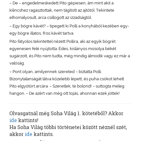
– De – engedelmeskedett Pito gépiesen, ám mint akit a
kilincshez ragasztottak, nem tágított az ajtótól. Tekintete
elhomályosult, arca csillogott az izzadságtól.
– Egy bögre kávét? – tipegett ki Polli a konyhából kezében egy-
egy bögre illatos, friss kávét tartva.
Pito fátyolos tekintettel nézett Pollira, aki az egyik bögrét
egyenesen felé nyújtotta. Édes, kislányos mosolya békét
sugárzott, és Pito nem tudta, még mindig álmodik vagy ez már a
valóság.
– Pont olyan, amilyennek szereted – biztatta Polli.
Bizonytalanságát látva közelebb lépett, és puha csókot lehelt
Pito elgyötört arcára. – Szeretlek, te bolond! – suttogta meleg
hangon. – De azért van még ott tojás, ahonnan ezek jöttek!
Olvasgatnál még Soha Világ 1. kötetéből? Akkor
ide
kattints!
Ha Soha Világ többi történetei között néznél szét,
akkor
ide
kattints.