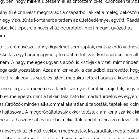
yben, hogy miként ültessem el és öntözzem őket, különösen télvíz i
ány túlélőművész megmaradt a csapatból, akiket a meleg beköszön
 egy vízkultúrás konténerbe tettem az ültetőedénnyel együtt. Ráad
ából két lépésre a növényház bejáratától, mert megint győzött az
om.
a kis erőművészek annyi figyelmet sem kaptak, mint az erdő vadnövén
koltak egy háromnegyedig földdel töltött zárt konténerben, ami ált
r nem. A nagy melegek ugyanis abból is kiszívják a vizet, mint mind
gakadályozásában. Azaz amikor valaki a családból észrevette, hog
intett rájuk egy kis vizet, és újfent magukra lettek hagyva a következő 
ne elég, az átmeneti és állandó szárnyas barátaink rájöttek, hogy a
 és melegebb, mint a telken található kis madárfürdetők és egyéb t
las fürdőzők minden alkalommal akaratlanul taposták, tépték és kicin
hajtásokat. A megpróbáltatásaik akkor tetőztek, amikor a szarkák ki
meset a hasznossal és heccből nekiálltak randalírozni a zöld levélkék 
ó növények az elmúlt években megfagytak, kiszáradtak, megtaposta
zebbek, mint most. Úgy tűnik, hogy minden atrocitás ellenére egyr