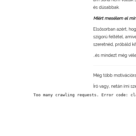
és dúsabbak.
Miért mesélem el mi
Elsősorban azért, hog
szigorú feltétel, ami
szeretnéd, próbáld ki
…és mindezt még véle
Még több motivációr
Író vagy, netán írni s