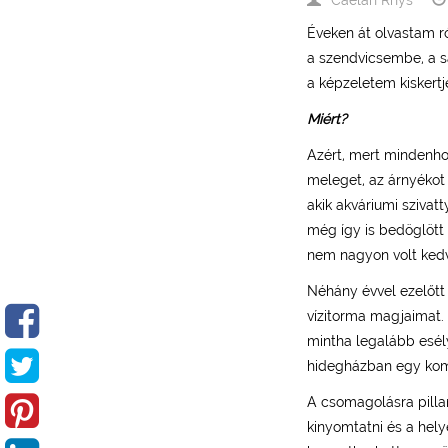
Éveken át olvastam ró
a szendvicsembe, a s
a képzeletem kiskertj
Miért?
Azért, mert mindenhol
meleget, az árnyékot 
akik akváriumi szivat
még így is bedöglött 
nem nagyon volt kedv
Néhány évvel ezelőtt
vízitorma magjaimat
mintha legalább esély
hidegházban egy kom
A csomagolásra pillan
kinyomtatni és a hel