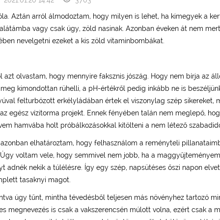
la. Aztán arról álmodoztam, hogy milyen is lehet, ha kimegyek a ker
alátámba vagy csak úgy, zöld nasinak. Azonban éveken át nem mert
ében nevelgetni ezeket a kis zöld vitaminbombákat.
 azt olvastam, hogy mennyire faksznis jószág. Hogy nem bírja az áll
meg kimondottan rühelli, a pH-értékről pedig inkább ne is beszéljü
tyúval felturbózott erkélyládában értek el viszonylag szép sikereket
az egész vízitorma projekt. Ennek fényében talán nem meglepő, hogy
em hamvába holt próbálkozásokkal kitölteni a nem létező szabadid
 azonban elhatároztam, hogy felhasználom a reményteli pillanataim
. Úgy voltam vele, hogy semmivel nem jobb, ha a maggyűjteménye
t adnék nekik a túlélésre. Így egy szép, napsütéses őszi napon elve
plett tasaknyi magot.
tva úgy tűnt, mintha tévedésből teljesen más növényhez tartozó mint
yes megnevezés is csak a vakszerencsén múlott volna, ezért csak a