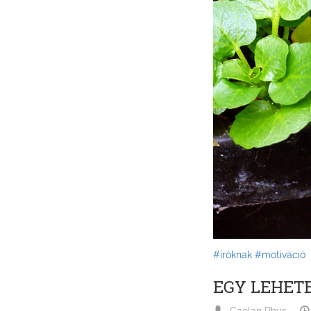
#íróknak
#motiváció
EGY LEHET
Caelan Rhys