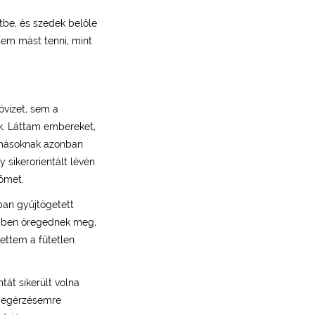
tbe, és szedek belőle
em mást tenni, mint
óvizet, sem a
nk. Láttam embereket,
, másoknak azonban
 sikerorientált lévén
őmet.
ban gyűjtögetett
mben öregednek meg,
tettem a fűtetlen
át sikerült volna
 megérzésemre