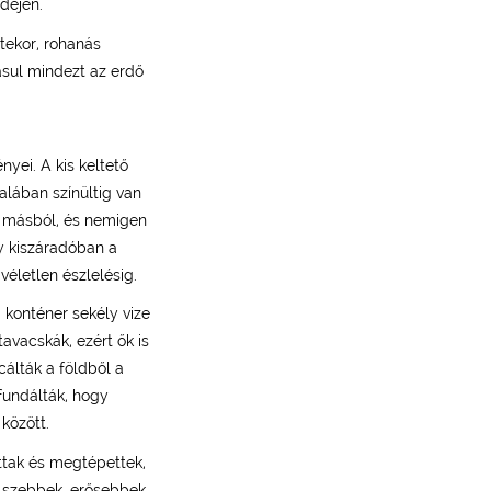
dején.
tekor, rohanás
ásul mindezt az erdő
yei. A kis keltető
alában színültig van
en másból, és nemigen
y kiszáradóban a
véletlen észlelésig.
 konténer sekély vize
avacskák, ezért ők is
cálták a földből a
fundálták, hogy
között.
ttak és megtépettek,
e szebbek, erősebbek