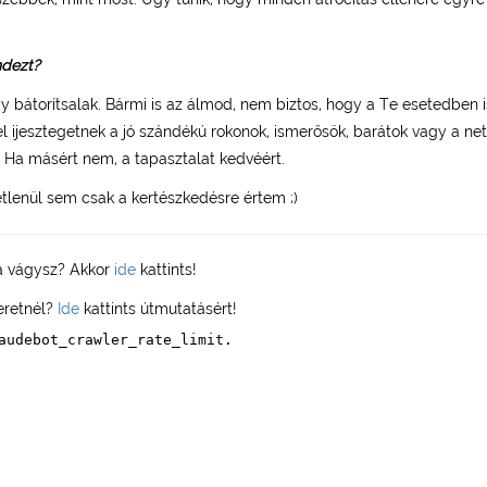
ndezt?
y bátorítsalak. Bármi is az álmod, nem biztos, hogy a Te esetedben is
vel ijesztegetnek a jó szándékú rokonok, ismerősök, barátok vagy a ne
! Ha másért nem, a tapasztalat kedvéért.
tlenül sem csak a kertészkedésre értem ;)
a vágysz? Akkor
ide
kattints!
zeretnél?
Ide
kattints útmutatásért!