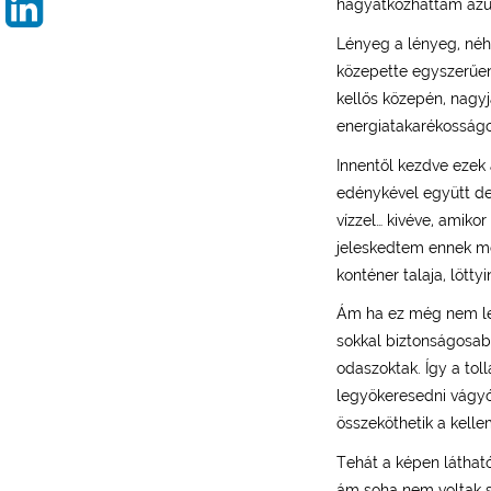
hagyatkozhattam azüg
Lényeg a lényeg, néh
közepette egyszerűen
kellős közepén, nagyj
energiatakarékosság
Innentől kezdve ezek 
edénykével együtt dek
vízzel… kivéve, amiko
jeleskedtem ennek me
konténer talaja, lötty
Ám ha ez még nem len
sokkal biztonságosabb
odaszoktak. Így a tol
legyökeresedni vágyó 
összeköthetik a kelle
Tehát a képen láthat
ám soha nem voltak s