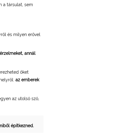
m a társulat, sem
ől és milyen erővel
érzelmeket, annál
erezheted őket
helyről:
az emberek
egyen az utolsó szó,
miből építkezned.