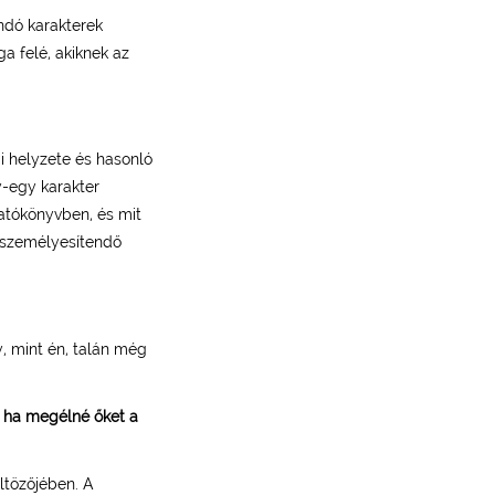
ndó karakterek
ga felé, akiknek az
i helyzete és hasonló
y-egy karakter
atókönyvben, és mit
gszemélyesítendő
, mint én, talán még
rt ha megélné őket a
ltözőjében. A