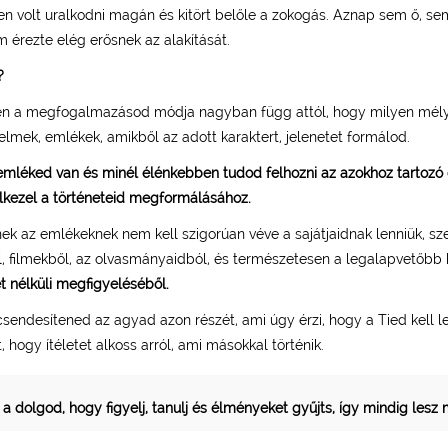
len volt uralkodni magán és kitört belőle a zokogás. Aznap sem ő, se
 érezte elég erősnek az alakítását.
?
ben a megfogalmazásod módja nagyban függ attól, hogy milyen mélyr
zelmek, emlékek, amikből az adott karaktert, jelenetet formálod.
emléked van és minél élénkebben tudod felhozni az azokhoz tartozó 
lkezel a történeteid megformálásához.
k az emlékeknek nem kell szigorúan véve a sajátjaidnak lenniük, sz
l, filmekből, az olvasmányaidból, és természetesen a legalapvetőbb 
et nélküli megfigyeléséből.
 csendesítened az agyad azon részét, ami úgy érzi, hogy a Tied kell l
, hogy ítéletet alkoss arról, ami másokkal történik.
 a dolgod, hogy figyelj, tanulj és élményeket gyűjts, így mindig lesz 