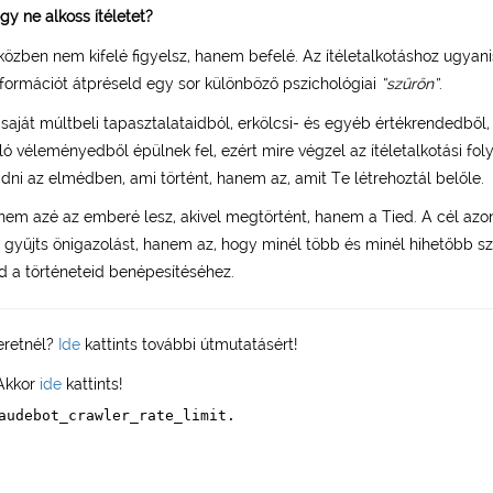
gy ne alkoss ítéletet?
 közben nem kifelé figyelsz, hanem befelé. Az ítéletalkotáshoz ugyan
információt átpréseld egy sor különböző pszichológiai
“szűrőn”
.
 saját múltbeli tapasztalataidból, erkölcsi- és egyéb értékrendedből, 
ó véleményedből épülnek fel, ezért mire végzel az ítéletalkotási fol
ni az elmédben, ami történt, hanem az, amit Te létrehoztál belőle.
t nem azé az emberé lesz, akivel megtörtént, hanem a Tied. A cél az
gyűjts önigazolást, hanem az, hogy minél több és minél hihetőbb sze
 a történeteid benépesítéséhez.
zeretnél?
Ide
kattints további útmutatásért!
 Akkor
ide
kattints!