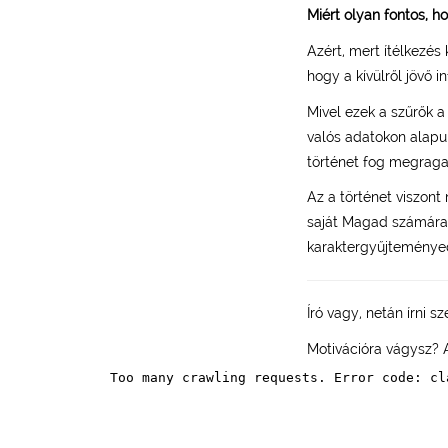
Miért olyan fontos, ho
Azért, mert ítélkezés
hogy a kívülről jövő 
Mivel ezek a szűrők a
valós adatokon alapul
történet fog megragad
Az a történet viszon
saját Magad számára 
karaktergyűjteményed
Író vagy, netán írni s
Motivációra vágysz?