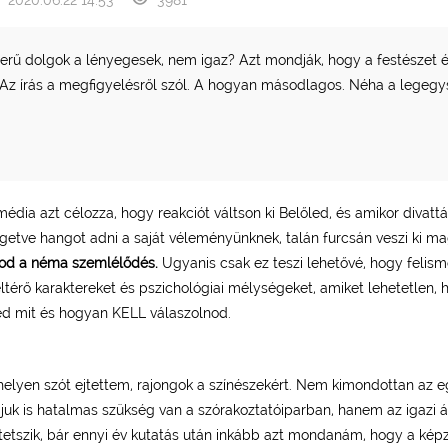
rű dolgok a lényegesek, nem igaz? Azt mondják, hogy a festészet és
. Az írás a megfigyelésről szól. A hogyan másodlagos. Néha a legeg
dia azt célozza, hogy reakciót váltson ki Belőled, és amikor divatt
egetve hangot adni a saját véleményünknek, talán furcsán veszi ki m
tod a néma szemlélődés.
Ugyanis csak ez teszi lehetővé, hogy felis
ltérő karaktereket és pszichológiai mélységeket, amiket lehetetlen, 
ed mit és hogyan KELL válaszolnod.
helyen szót ejtettem, rajongok a színészekért. Nem kimondottan az e
ájuk is hatalmas szükség van a szórakoztatóiparban, hanem az igazi 
tetszik, bár ennyi év kutatás után inkább azt mondanám, hogy a kép