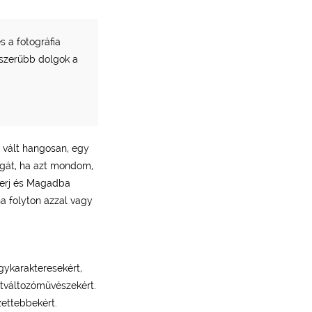
 a fotográfia
yszerűbb dolgok a
á vált hangosan, egy
agát, ha azt mondom,
merj és Magadba
ha folyton azzal vagy
gykarakteresekért,
átváltozóművészekért.
zettebbekért.