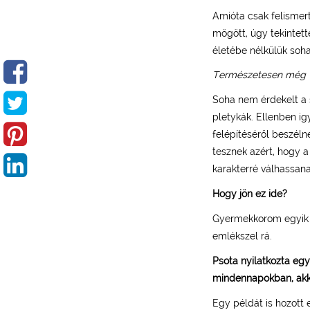
Amióta csak felismer
mögött, úgy tekintette
életébe nélkülük soha
Természetesen még vé
Soha nem érdekelt a s
pletykák. Ellenben ig
felépítéséről beszél
tesznek azért, hogy 
karakterré válhassana
Hogy jön ez ide?
Gyermekkorom egyik n
emlékszel rá.
Psota nyilatkozta egy
mindennapokban, akko
Egy példát is hozott 