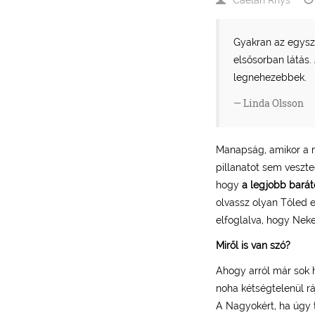
Gyakran az egysze
elsősorban látás
legnehezebbek.
Linda Olsson
Manapság, amikor a mé
pillanatot sem veszt
hogy
a legjobb bará
olvassz olyan Tőled e
elfoglalva, hogy Nek
Miről is van szó?
Ahogy arról már sok 
noha kétségtelenül r
A Nagyokért, ha úgy 