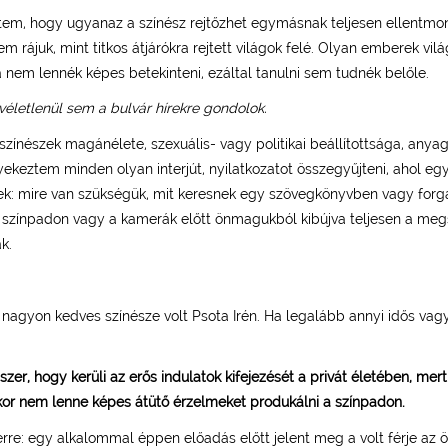
tem, hogy ugyanaz a színész rejtőzhet egymásnak teljesen ellentmo
m rájuk, mint titkos átjárókra rejtett világok felé. Olyan emberek vilá
 nem lennék képes betekinteni, ezáltal tanulni sem tudnék belőle.
letlenül sem a bulvár hírekre gondolok.
zínészek magánélete, szexuális- vagy politikai beállítottsága, anyag
yekeztem minden olyan interjút, nyilatkozatot összegyűjteni, ahol eg
nek: mire van szükségük, mit keresnek egy szövegkönyvben vagy forg
a színpadon vagy a kamerák előtt önmagukból kibújva teljesen a me
k.
agyon kedves színésze volt Psota Irén. Ha legalább annyi idős vagy
szer, hogy kerüli az erős indulatok kifejezését a privát életében, me
r nem lenne képes átütő érzelmeket produkálni a színpadon.
erre: egy alkalommal éppen előadás előtt jelent meg a volt férje az ö