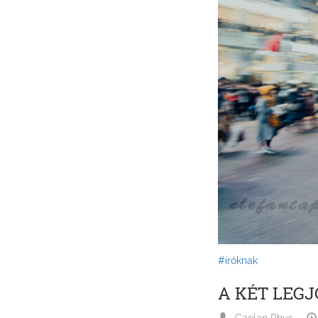
#íróknak
A KÉT LEG
Caelan Rhys