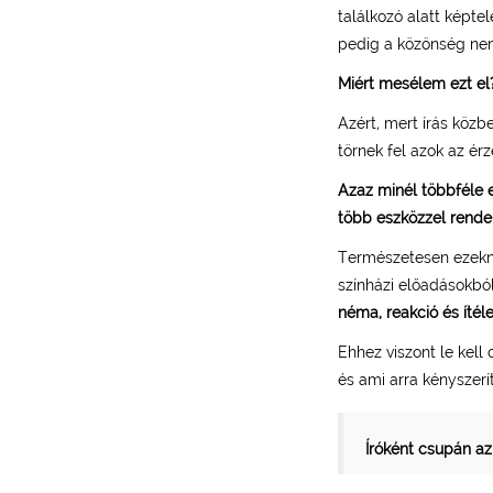
találkozó alatt képte
pedig a közönség nem
Miért mesélem ezt el
Azért, mert írás köz
törnek fel azok az ér
Azaz minél többféle 
több eszközzel rende
Természetesen ezekne
színházi előadásokbó
néma, reakció és ítél
Ehhez viszont le kell
és ami arra kényszerít
Íróként csupán az