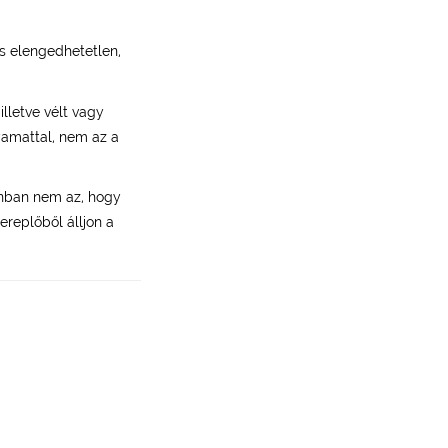
is elengedhetetlen,
illetve vélt vagy
yamattal, nem az a
onban nem az, hogy
replőből álljon a