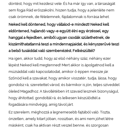
döntést, hogy mit kezdesz vele. És ha már így van, a társaságát
sem fogja Rád erőszakolni, hiszen tudja, hogy a jelenléte nem
csak örömnek, de félelemnek, fájdalomnak is forrása lehet.
Neked kell döntened, hogy vállalod-e mindezt! Neked kell
eldöntened, hajlandó vagy-e együtt élni egy érzéssel, egy
hanggal a fejedben, amiből ugyan csodák születhetnek, de
kiszámíthatatlanná teszi a mindennapjaidat, és kényszerűvé teszi
a belső tusáiddal való szembenézést. Felkészültél?
Ha igen, akkor tudd, hogy az első néhány száz, néhány ezer
lépést Neked kell megtenned! Mert akkor is ápolgatnod kell a
múzsáddal való kapcsolatodat, amikor ő éppen messze jár.
Szőnöd kell a szavakat, hogy amikor visszatér, tudja, lássa, hogy
gondolsz rá, szeretettel várod, és bármikor is jön, teljes szíveddel
öleled Magadhoz. A távollétében írt szavaid lesznek bizonyságul,
hogy áhítottad, gondoltál rá, és lelkesen készülődtél a
fogadására mindvégig, amíg távol járt.
Ez szerelem, méghozzá a legnemesebb fajtából való. Tiszta,
önzetlen, amely kitart jóban, rosszban, és ami nem jöhet létre
másként, csak ha aktívan részt veszel benne, és szorgosan