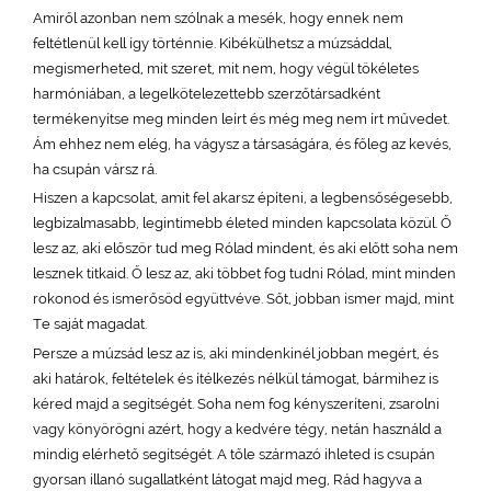
Amiről azonban nem szólnak a mesék, hogy ennek nem
feltétlenül kell így történnie. Kibékülhetsz a múzsáddal,
megismerheted, mit szeret, mit nem, hogy végül tökéletes
harmóniában, a legelkötelezettebb szerzőtársadként
termékenyítse meg minden leírt és még meg nem írt művedet.
Ám ehhez nem elég, ha vágysz a társaságára, és főleg az kevés,
ha csupán vársz rá.
Hiszen a kapcsolat, amit fel akarsz építeni, a legbensőségesebb,
legbizalmasabb, legintimebb életed minden kapcsolata közül. Ő
lesz az, aki először tud meg Rólad mindent, és aki előtt soha nem
lesznek titkaid. Ő lesz az, aki többet fog tudni Rólad, mint minden
rokonod és ismerősöd együttvéve. Sőt, jobban ismer majd, mint
Te saját magadat.
Persze a múzsád lesz az is, aki mindenkinél jobban megért, és
aki határok, feltételek és ítélkezés nélkül támogat, bármihez is
kéred majd a segítségét. Soha nem fog kényszeríteni, zsarolni
vagy könyörögni azért, hogy a kedvére tégy, netán használd a
mindig elérhető segítségét. A tőle származó ihleted is csupán
gyorsan illanó sugallatként látogat majd meg, Rád hagyva a