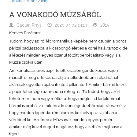
#íróknak
#motiváció
A VONAKODÓ MÚZSÁRÓL
Caelan Rhys
2020.04.02 19:13
2815
Kedves Barátom!
Tudom, hogy az írói lét romantikus képébe nem csupán a poros
párizsi padlásszoba, a kicsapongó élet és a korai halál tartozik, de
a létezés minden egyes józanul töltött percét átitató vágy is a
Múzsa csókja után.
Amikor ülsz az üres papír felett, és azon gondolkodsz, vajon
maradt-e még értékes darabja a lelkednek, amit eladhatnál
akárcsak egyetlen újabb ihletett pillanatért. Amikor bármit teszel,
a papír fehérsége az arcodba röhög, és Te tudod, hogy azért
teheti, mert nem vagy méltó rá, hogy megtöltsd tartalommal,
bármit is próbálsz elhitetni a közönségeddel. Amikor ráeszmélsz,
hogy minden legenda, rémálom és közhely igaz, valóban a
véreddel kell fizetned a Múzsának minden egyes percért,
amikor elég közel enged magához, hogy a keblére hajthasd a
fejed.