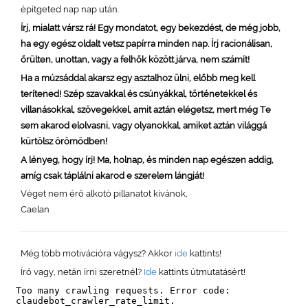
építgeted nap nap után.
Írj, mialatt vársz rá! Egy mondatot, egy bekezdést, de még jobb,
ha egy egész oldalt vetsz papírra minden nap. Írj racionálisan,
őrülten, unottan, vagy a felhők között járva, nem számít!
Ha a múzsáddal akarsz egy asztalhoz ülni, előbb meg kell
terítened! Szép szavakkal és csúnyákkal, történetekkel és
villanásokkal, szövegekkel, amit aztán elégetsz, mert még Te
sem akarod elolvasni, vagy olyanokkal, amiket aztán világgá
kürtölsz örömödben!
A lényeg, hogy írj! Ma, holnap, és minden nap egészen addig,
amíg csak táplálni akarod e szerelem lángját!
Véget nem érő alkotó pillanatot kívánok,
Caelan
Még több motivációra vágysz? Akkor
ide
kattints!
Író vagy, netán írni szeretnél?
Ide
kattints útmutatásért!